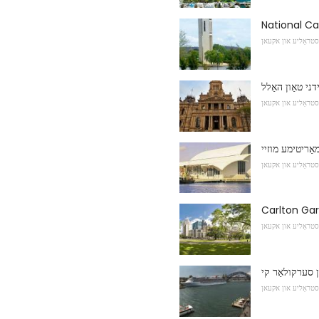
National Car
סטראַליע און אקעאן
דני טאַון האַלל
סטראַליע און אקעאן
מאַריטימע מוזיי
סטראַליע און אקעאן
Carlton Ga
סטראַליע און אקעאן
ן סערקולאַר קי
סטראַליע און אקעאן