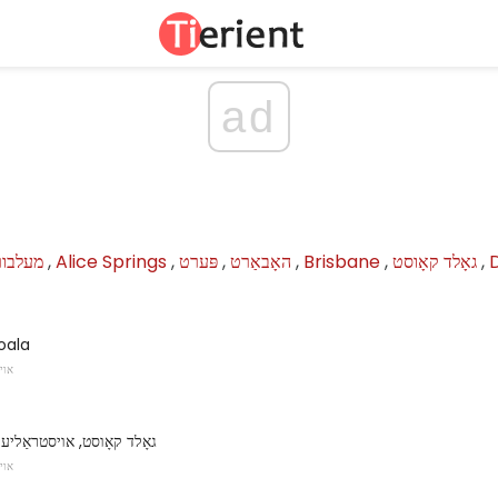
ad
,
גאָלד קאָוסט
,
Brisbane
,
האָבאַרט
,
פּערט
,
Alice Springs
,
מעלבור
oala
אוי
גאָלד קאָוסט, אויסטראַליע 
אוי