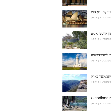
ני אָפּעראַ הויז
סטראַליע און אקעאן
פון אויסטראַליע
סטראַליע און אקעאן
רי ליגהטהאָוסע
סטראַליע און אקעאן
ציאָנאַלער פארק
סטראַליע און אקעאן
Clandland 
סטראַליע און אקעאן