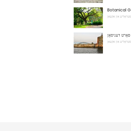
סטראַליע און אקעאן
פאָרט דעניסאָן
סטראַליע און אקעאן