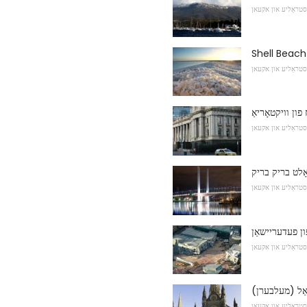
סטראַליע און אקעאן
Shell Beach
סטראַליע און אקעאן
 פון וויקטאָריאַ
סטראַליע און אקעאן
ָלט בריק בריק
סטראַליע און אקעאן
ן פעדעריישאַן
סטראַליע און אקעאן
אַל (מעלבערן)
סטראַליע און אקעאן