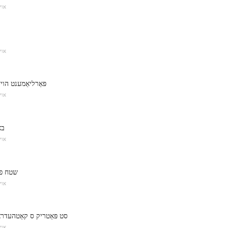
אוי
אוי
פּאַרליאַמענט הויז
אוי
בא
אוי
שטח פו
אוי
סט פּאַטריק ס קאַטהעדר
אוי