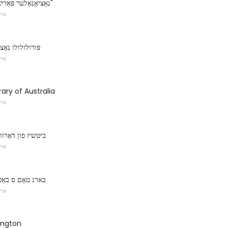
נאַציאָנאַלער פּאַרק "האַרטז-בערג"
אוי
פּורולולולו נאַ
אוי
rary of Australia
אוי
ביטשיז פון דאַרוו
אוי
בארג טאָם ס באַטא
אוי
ington