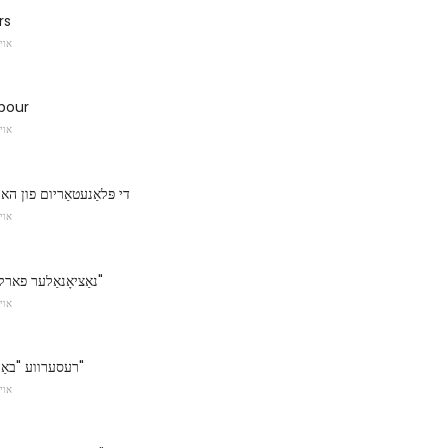
rs
אוי
bour
אוי
די פּלאַנעטאַריום פון הא
אוי
נאַציאָנאַלער פארק "גאָרגע פינקע"
אוי
רעסערווע "באַללס פון די שטן"
אוי