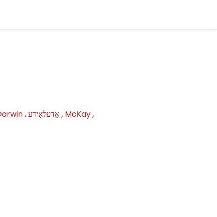
,
McKay
,
אַדעלאַידע
,
Darwin