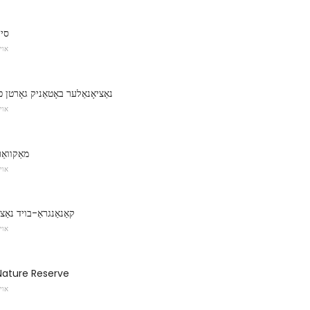
סיד
אוי
נאַציאָנאַלער באָטאַניק גאָרטן 
אוי
מאַקוואַ
אוי
קאַנאַנגראַ-בויד נאַ
אוי
Nature Reserve
אוי