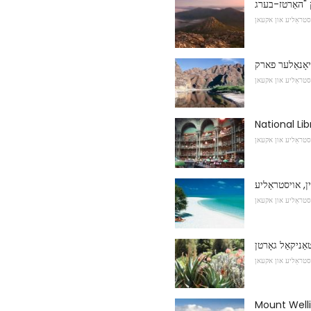
סטראַליע און אקעאן
ציאָנאַלער פארק
סטראַליע און אקעאן
National Lib
סטראַליע און אקעאן
ין, אויסטראַליע
סטראַליע און אקעאן
ַניקאַל גאָרטן
סטראַליע און אקעאן
Mount Well