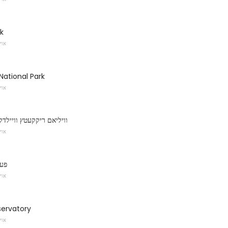
k
אוי
ational Park
אוי
וויליאם ריקקעטץ וויילדלי
אוי
פּע
אוי
ervatory
אוי