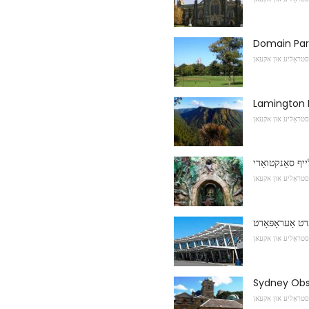
Domain Par
סטראַליע און אקעאן
Lamington N
סטראַליע און אקעאן
יף סאַנקטואַרי
סטראַליע און אקעאן
רט אַעראָפּאָרט
סטראַליע און אקעאן
Sydney Obs
סטראַליע און אקעאן