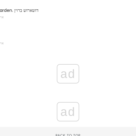
Botanical Garden. דזשארזש ברוין
אוי
אוי
ad
ad
BACK TO TOP