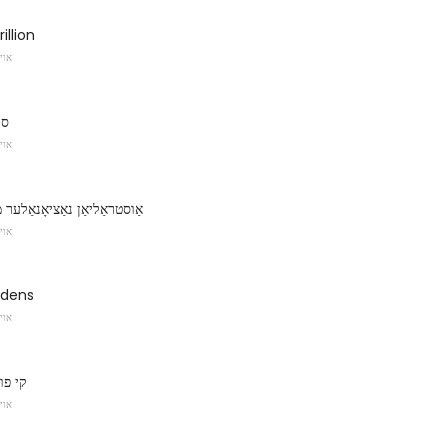
illion
אוי
סי
אוי
אַוסטראַליאַן נאַציאָנאַלער 
אוי
rdens
אוי
קי פו
אוי