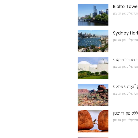
Rialto Towe
סטראַליע און אקעאן
Sydney Har
סטראַליע און אקעאן
ר תו בריסבאַנע
סטראַליע און אקעאן
סטראַליע און אקעאן
סטראַליע און אקעאן