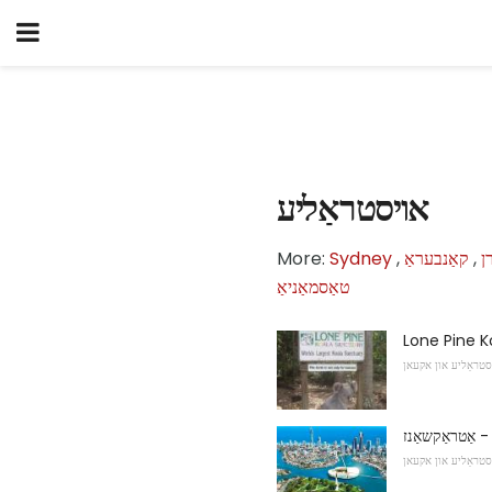
אויסטראַליע
ן
,
קאַנבעראַ
,
Sydney
More:
טאַסמאַניאַ
Lone Pine K
סטראַליע און אקעאן
- אַטראַקשאַנז
סטראַליע און אקעאן