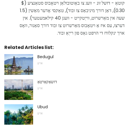
קוטאַ - דזשל זונ - וועג צו באַוטובולאַן ויטאָבוס סטאַנציע ($
0.30), דאַן דורך מיניבאַס צו ובוד), טאַקסי אָדער מאַשין (1.5
שעה אין מאַרשרוט, ווייַטקייט - וועגן 40 קילאמעטער). אין
דערצו, עס איז אַ ויטאָבוס מאַרשרוט צו ובוד דורך סאַנור, וואָס
אויך ינקלודז די הויפט גאַס פון רייַאַ ובוד.
Related Articles list:
Bedugul
אזיע
דזשאַקאַרטאַ
אזיע
Ubud
אזיע