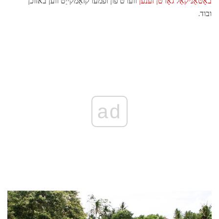
באָטאַניקאַל גאָרטן זענען
ווערט פון ופמערקזאַמקייַט ווען באזוכן
ובוד.
ad