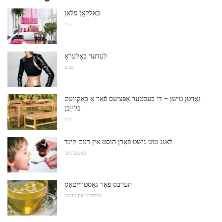
באַלקאָן פּלאַן
הויז
לעדער באָלעראָ
שניט
גאָרטן טישן - די בעסטער אָפּציעס פֿאַר אַ באַקוועם
בלייַבן
הויז
לאנג טוט נישט פאָרן הוסט אין דעם קינד
מאַטערניטי
הערבס פֿאַר גאַסטרייטאַס
שיינקייט און געזונט