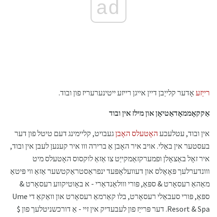
ad
רייַזע
אָדער קלייַבן דיין אייגן רייזע ייטינערעריז פון ובוד.
אַקקאָממאָדאַטיאָן און מילז אין ובוד
אין ובוד, עטלעכע
האָטעלס האָבן
געבויט, קליימינג דעם טיטל פון דער
בעסטער אין באַלי. אויב איר האָבן אַ ברירה ווו איר קענען לעבן אין ובוד,
איר זאָל באַצאָלן ופמערקזאַמקייַט צו אַזאַ לוקסוס האָטעלס מיט
ווונדערלעך פּאָאָלס און דעוועלאָפּעד ינפראַסטראַקטשער אַזאַ ווי פּיטאַ
מאַהאַ רעסאָרט & ספּאַ, פּורי ווולאַנדאַרי - א באָוטיקווע רעסאָרט &
ספּאַ, פּורי סעבאַלי רעסאָרט, בלו קאַרמאַ רעסאָרט און וואַקאַ די Ume
Resort & Spa. דער פּרייַז פון לעבעדיק אין זיי - אַ דורכשניטלעך פון $