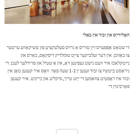
האָלידייַס אין ובוד אין באַלי
די שטאָט אָפפערס זייַן טוריס אַ גרויס סעלעקציע פון ​​טשיקאַווע ערטער
צו באַזוכן. אין דער זעלביקער צייַט טומלדיק דיסקאָס, באַרס און
נייטקלאַבז איר וועט נישט געפינען דאָ, אין אַ שטיל און פרידלעך לעבן. די
ניראַסט ביטשיז צו ובוד זענען ין 1-2 שעה פאָר. וואָס איר קענען טאָן אין
ובוד איז ראַפטינג צוזאמען די ייַונג טייך, סיקלינג און כייקינג. איר קענען
פאַרבינדן די