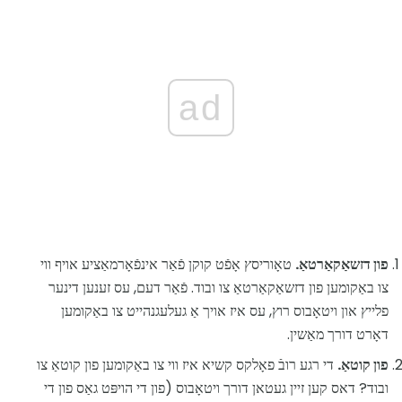
ad
פון דזשאַקאַרטאַ.
טאָוריסץ אָפֿט קוקן פֿאַר אינפֿאָרמאַציע אויף ווי
צו באַקומען פון דזשאַקאַרטאַ צו ובוד. פֿאַר דעם, עס זענען דינער
פלייץ און ויטאָבוס רוץ, עס איז אויך אַ געלעגנהייט צו באַקומען
דאָרט דורך מאַשין.
פון קוטאַ.
די רגע רובֿ פאָלקס קשיא איז ווי צו באַקומען פון קוטאַ צו
ובוד? דאס קען זיין געטאן דורך ויטאָבוס (פון די הויפּט גאַס פון די