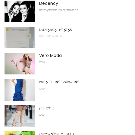
Decency
פּסיטשאָלאָגי און רעלאַטיאָנשיפּס
פּאַנאַוויר אַמפּאָולעס
שיינקייט און געזונט
Vero Moda
שניט
פֿאַרשטעלן פֿאַר די אָוונט
שניט
בייזש בוץ
שניט
ינגבער - אַפּלאַקיישאַן