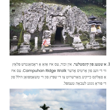
א שטעג פון קינסטלער.
אין ובוד, עס איז אַזאַ אַ ראָמאַנטיש פּלאַץ
ווי די וועג פון אַרטיס אָדער Campuhan Ridge Walk. עס איז
אַ פאָלקס כייקינג מאַרשרוט צו די שפּיץ פון די טשאַמפּואַן הילל פון
די פּוראַ גונונג לעבאַה טעמפּל.