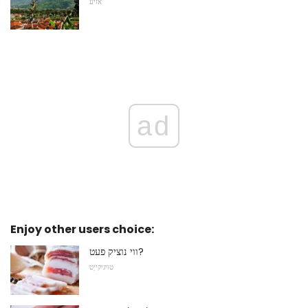
אזיע
ad
Enjoy other users choice:
ווי נוציק פעט?
טויגיקייַט