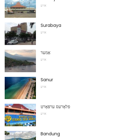
אזיע
Surabaya
אזיע
אַמעד
אזיע
Sanur
אזיע
פלאָרעס ערפּאָרט
אזיע
Bandung