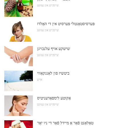
שיינקייט און געזונט
פּערסיסטאַנטלי פּערסיט אין די האַלדז
שיינקייט און געזונט
שישקע אויף עלנבויגן
שיינקייט און געזונט
ביטשיז פון לאַנגקאַווי
אזיע
אַקוטע לימפאַדעניטיס
שיינקייט און געזונט
טאַלאַנט פֿאַר אַ מיידל פֿאַר די ניו יאָר