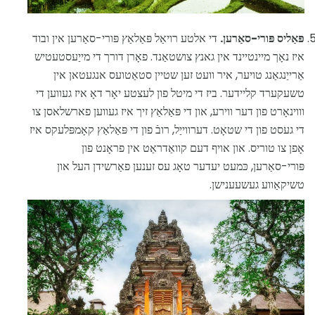
פּאַליס פּורי-סאַרען.
די אלטע רויאַל פּאַלאַץ פּורי-סאַרען אין ובוד
איז נאָך מיינטיינד אין גאנץ צושטאַנד. פאָרן דורך די מייַעסטעטיש
אַרייַנגאַנג טויער, איר וועט זען שטיין סטאַטועס אנגעטאן אין
טשעקערד קליידער. ביז די מיטל פון לעצטע יאָר דאָ איז געווען די
וווינאָרט פון דער ווירע, און די פּאַלאַץ זיך איז געווען פארשלאסן צו
די געסט פון די שטאָט. דערווייַל, רובֿ פון די פּאַלאַץ קאָמפּלעקס איז
אָפן צו טוריס. און אויף דעם קוואַדראַט אין פראָנט פון
פּורי-סאַרען, כּמעט יעדער טאָג עס זענען פאַרשידן העל און
טשיקאַווע געשעענישן.