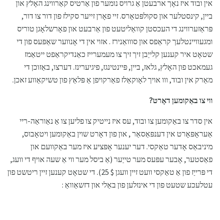
אין ובוד איז נאָך ארבעטן אַ גרויס נומער פון אַרטיס קאַרווינג האָלץ און
ביין, קינסטלער און סקולפּטאָרס. זיי פאָרן זייער סקילז פון דור צו דור,
פּראַזערווינג די העכסטן קוואַליטעט פון אַרבעט און פאָרשלאָגן טוריס
ומגעוויינטלעך קראַפס און סווואַנירז . אזוי אין די אָנווער שאַפּעס פון די
שטאָט איר קענען קלייַבן זיך זיך צו מעמערייז כאַנדיקראַפט ייטאַמז
געמאכט פון האָלץ, גלאז, ביין, פּיינטינגז, פיגיערינז. דערצו, באַזוכן די
מאַרק אין ובוד, ווו אויך לאָוקאַלז פאַרקויפן אַ פּלאַץ פון טשיקאַווע זאכן.
ווי צו באַקומען דאָרט?
אין סדר צו באַקומען צו ובוד, עס איז נייטיק צו פליען צו אַ נאַוראַה-ריי
אַעראָפּאָרט אין דענפּאַסאַר , און פון דאָרט שוין באַקומען ויטאָבוס,
מיניבאַס אָדער טאַקסי. דער יענער אָפּציע איז מער באַקוועם און
פאַסטער, אָבער עפּעס מער טייַער (אַ ביסל מער ווי אַ שעה אויף די וועג,
די פּרייַז פון אַ טאַקסי וועט זיין וועגן $ 25). די שטאָט קענען זיין ריטשט פון
עטלעכע שטעט פון די אינזלען פון באַלי און דזשאַוואַ :