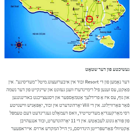
געשיכטע פון ​​דער שטאָט
דער נאָמען פון די Resort ובוד אין איבערזעצונג מיטל "מעדיסינע". אין
פאַקט, עס זענען פיל רימיינדערז וועגן געזונט און שיינקייט פון דער נשמה
און גוף, עס איז אַ פרידלעך אַטמאָספער און ויסגעצייכנט באדינגונגען
פֿאַר פאַרווייַלונג. אין די VIII יאָרהונדערט אין ובוד, יאַפּאַניש ווישנויטע
רסי מאַרקענדיאַ מעדיטייטיד, וואס דעמאָלט געגרינדעט דעם טעמפּל
פון פּוראַ גונונג לעבאַטש. אין די 11 יאָרהונדערט, ובוד אנגעהויבן
אַקטיוולי פאַרשפּרייטן הינדויסם, נייַ הייל המקדש ארויס. אייראפעער