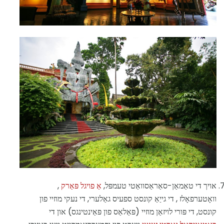
אויך די טאַמאַן-סאַראַסוואַטי טעמפּל,
אַ פויגל פּאַרק
,
וואָטערפאָלז , די גייַאַ קונסט ספעיס גאַלערי, די נעקי מוזיי פון
קונסט, די פּורי לויזאַן מוזיי (פּאַלאַס פון פּאַינטינגס) און די