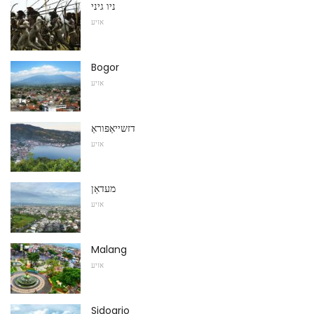
ניו גיני
אזיע
Bogor
אזיע
דזשייאַפּוראַ
אזיע
מעדאַן
אזיע
Malang
אזיע
Sidoarjo