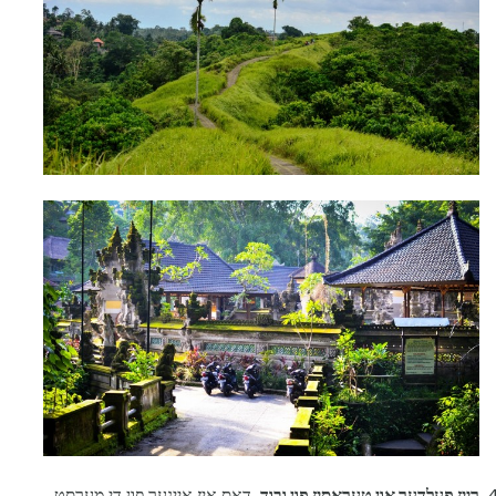
רייַז פעלדער און טעראַסיז פון ובוד.
דאס איז איינער פון די מערסט