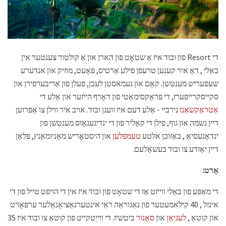
די Resort פון ובוד איז אַ שטאָט פון הארן און אַ קולטור צענטער אין
באַלי , דאָ איר קענען טרעפן פילע אַרטיס, פּאָעט, מוזיק און אנדערע
שעפעריש מענטשן. קאַם און געמאסטן לעבן, פעלן פון אַריבערפירן און
סקייסקרייפּערז, די פּראַקסימאַטי פון דאָרף הייזער און אַלע די
אַטראַקשאַנז
נירביי - אַלע דעם איז וועגן ובוד. אויב איר ווילן צו אָפּרוען
דיין נשמה און גוף, פילן די קאָליר פון די ינדיגענאָוס מענטשן פון
ינדאָנעסיאַ , באַזוכן אלטע
טעמפלען
און היסטאָריש מאַניומאַנץ, פּלאַן
דיין יאַזדע צו ובוד בעשאָלעם.
אָרט:
די מאַפּע פון ​​באַלי ווייזט אַז די שטאָט פון ובוד איז אין די הויפט טייל פון די
אינזל , 40 קילאמעטער פון נאַגוראַה ראַי אינטערנאַציאָנאַלער ערפּאָרט
און קוטאַ ,
לעגיאַן
און
סאַנור
ביטשיז. די ווייַטקייט פון קוטאַ צו ובוד איז 35