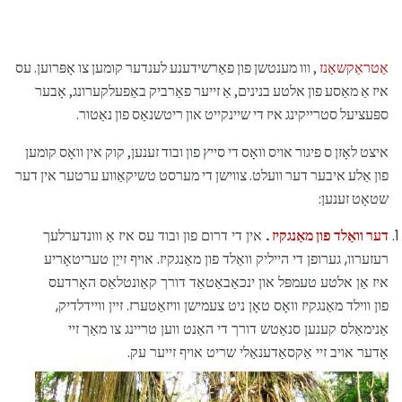
אַטראַקשאַנז
, ווו מענטשן פון פאַרשידענע לענדער קומען צו אָפּרוען. עס
איז אַ מאַסע פון ​​אלטע בנינים, אַ זייער פאַרביק באַפעלקערונג, אָבער
ספּעציעל סטרייקינג איז די שיינקייט און ריטשנאַס פון נאַטור.
איצט לאָזן ס פיגור אויס וואָס די סייץ פון ובוד זענען, קוק אין וואָס קומען
פון אַלע איבער דער וועלט. צווישן די מערסט טשיקאַווע ערטער אין דער
שטאָט זענען:
דער וואַלד פון מאַנגקיז
.
אין די דרום פון ובוד עס איז אַ ווונדערלעך
רעזערוו, גערופן די הייליק וואַלד פון מאַנגקיז. אויף זייַן טעריטאָריע
איז אַן אלטע טעמפּל און ינכאַבאַטאַד דורך קאַונטלאַס האָרדעס
פון ווילד מאַנגקיז וואָס טאָן ניט צעמישן וויזאַטערז. זיין וויידלדיק,
אַנימאַלס קענען סנאַטש דורך די האַנט ווען טריינג צו מאַך זיי
אָדער אויב זיי אַקסאַדענאַלי שריט אויף זייער עק.