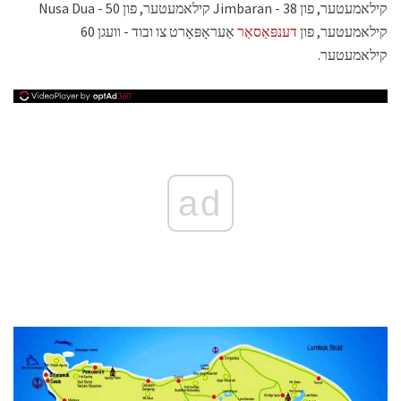
קילאמעטער, פון Jimbaran - 38 קילאמעטער, פון Nusa Dua - 50
קילאמעטער, פון
דענפּאַסאַר
אַעראָפּאָרט צו ובוד - וועגן 60
קילאמעטער.
ad