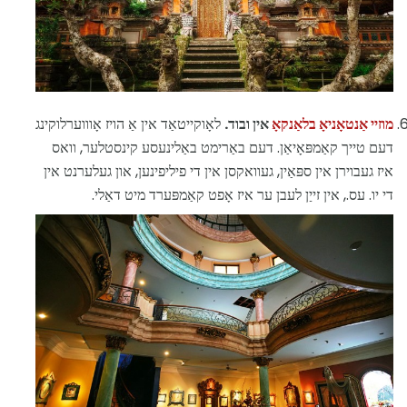
מוזיי אַנטאָניאָ בלאַנקאָ
אין ובוד.
לאָוקייטאַד אין אַ הויז אָוווערלוקינג
דעם טייך קאַמפּאָיאַן. דעם באַרימט באַלינעסע קינסטלער, וואס
איז געבוירן אין ספּאַין, געוואקסן אין די פיליפינען, און געלערנט אין
די יו. עס., אין זייַן לעבן ער איז אָפט קאַמפּערד מיט דאַלי.