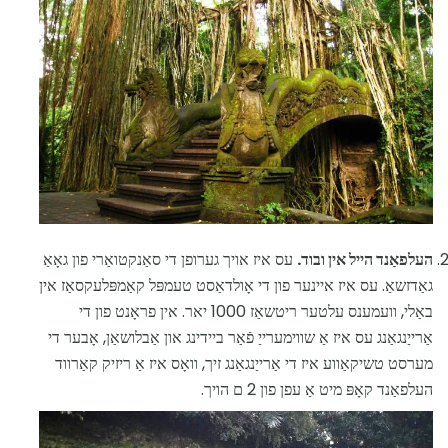
העלפאַנד הייל אין ובוד.
עס איז אויך גערופן די סאַנקטואַרי פון גאָאַ
גאַדזשאַ. עס איז איינער פון די אָולדאַסט טעמפּל קאַמפּלעקסאַז אין
באַלי, וועמענס עלטער ריטשאַז 1000 יאר. אין פראָנט פון די
אַרייַנגאַנג עס איז אַ שווימערייַ פֿאַר ביידינג און אַבלושאַן, אָבער די
מערסט טשיקאַווע איז די אַרייַנגאַנג זיך, וואָס איז אַ ריזיק קאַרווד
העלפאַנד קאָפּ מיט אַ עפן פון 2 ם הויך.