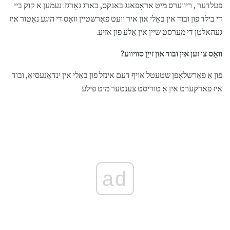
פעלדער , ריווערס מיט אַראָפאַנג באַנקס, באַרג גאָרגז. נעמען אַ קוק בייַ
די בילד פון ובוד אין באַלי און איר וועט פֿאַרשטיין וואָס די היגע נאַטור איז
געהאלטן די מערסט שיין אין אַלע פון ​​אזיע.
וואָס צו זען אין ובוד און זייַן סוויווע?
פון אַ פאַרשלאָפן שטעטל אויף דעם אינזל פון באַלי אין ינדאָנעסיאַ, ובוד
איז פארקערט אין אַ טוריסט צענטער מיט פילע
ad