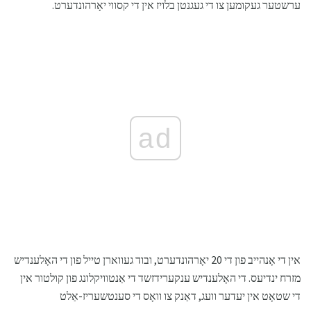
ערשטער געקומען צו די געגנטן בלויז אין די קסווי יאָרהונדערט.
ad
אין די אָנהייב פון די 20 יאָרהונדערט, ובוד געווארן טייל פון די האָלענדיש
מזרח ינדיעס. די האָלענדיש ענקערידזשד די אַנטוויקלונג פון קולטור אין
די שטאָט אין יעדער וועג, דאַנק צו וואָס די סענטשעריז-אַלט