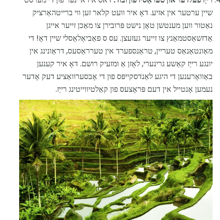
שיין ערטער אין אזיע. דאָ איר וועט קלאר זען ווי ברייטהאַרציק
נאַטור ווען מענטשן טאָן נישט פּרובירן צו מאַכן זייער אייגן
אַדזשאַסטמאַנץ צו זייער געזעצן. עס ס פאַביאַלאַסלי שיין דאָ! די
מאַונטאַנאַס טעריין, טראַנספערד אין טערראַסעס, דראַונינג אין
יונגע רייַז קאַשע גרינערי, לאָזן אַ ומזעיק רושם. דאָ איר קענען
באַוואָרענען די היגע לאַנדסקייפּס פון די אָבסערוואַציע דעק אָדער
נעמען אָנטייל אין דעם פּראָצעס פון קאַלטיווייטינג רייַז.