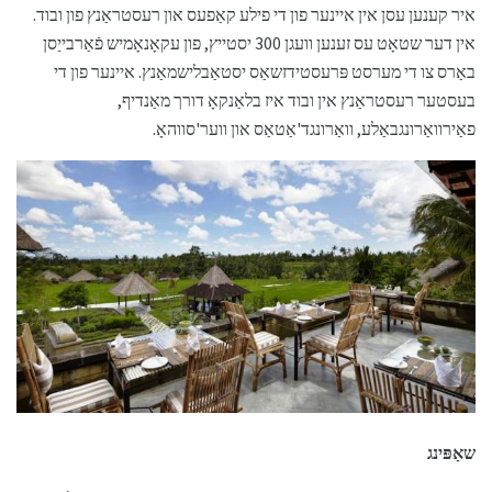
איר קענען עסן אין איינער פון די פילע קאַפעס און רעסטראַנץ פון ובוד.
אין דער שטאָט עס זענען וועגן 300 יסטייץ, פון עקאָנאָמיש פֿאַרבייַסן
באַרס צו די מערסט פּרעסטידזשאַס יסטאַבלישמאַנץ. איינער פון די
בעסטער רעסטראַנץ אין ובוד איז בלאַנקאָ דורך מאַנדיף,
פאַירוואַרונגבאַלע, וואַרונגד'אַטאַס און ווער'סווהאָ.
שאַפּינג