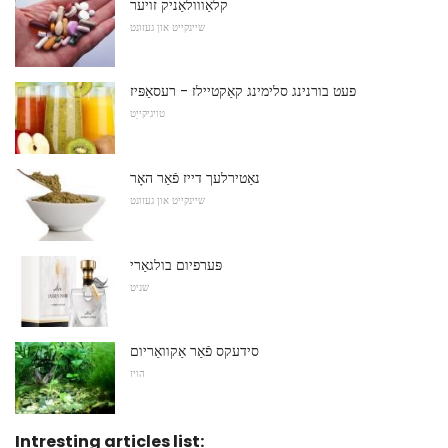
קלאַווולאַניק זויער
שיינקייט און געזונט
פעט בורנינג סלימינג קאַקטיילז - רעסאַפּיז
טויגיקייַט
נאַטירלעך דייז פֿאַר האָר
שיינקייט און געזונט
פּערפיום בולגאַרי
שניט
סידעקס פֿאַר אַקוואַריום
הויז
Intresting articles list: