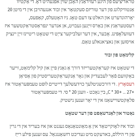
טראדיציעס פון היגע רעזידאַנץ האָבן שוין אפגעהיט דאָ. די אַקטיוו
אַנטוויקלונג פון דער טוריזם סעקטאָר אין ובוד אנגעהויבן אין די מיטן 20
יאָרהונדערט און האלט צו דעם טאָג. ניו האָטעלס, קאַפעס,
רעסטעראַנץ און באַרס זייַנען געבויט, אן אנדער ינפראַסטראַקטשער איז
דעוועלאָפּינג. אָבער, אין דער זעלביקער צייַט די שטאָט ריטיינז זייַן יינציק
אויסזען און נאציאנאלע טאַם.
קלימאַט פון ובוד
די שטאָט איז קעראַקטערייזד דורך אַ גאַנץ פייַן און קיל קלימאַט, זייער
באַקוועם פֿאַר לעבעדיק און גאָר אַנקעראַקטעריסטיק פון אַסיאַן
רעסאָרץ
. די דורכשניטלעך כוידעשלעך דייטיים לופט טעמפּעראַטור איז
+27 ... +30 ° C, בייַ נאַכט - וועגן 20 ° סי. די טעמפּעראַטור
פלאַקטשויישאַנז אין די יאָר זענען נישטיק.
נאַטור און לאַנדשאַפט פון דער שטאָט
ובוד איז לאָוקייטאַד אין אַ מאַונטאַנאַס געגנט און איז בעריד אין די גרין
פון די היללס, באדעקט מיט געדיכט דזשאַנגגאַל. עס זענען פילע רייַז