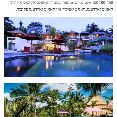
100-150 פּער טאָג. צווישן ומגעוויינטלעך האָטעלס אין באַלי איז ובוד
האַנגינג גאַרדענס, וואָס טראַנזלייץ ​​ווי "האַנגינג גאַרדענס פון ובוד."