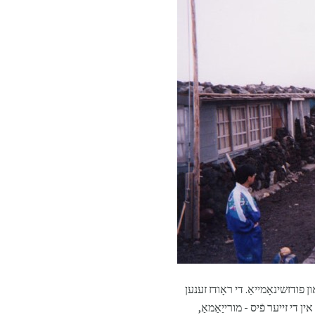
 פודזשינאָמייאַ. די ראָודז זענען
 די זייער פֿיס - מורייַאַמאַ,