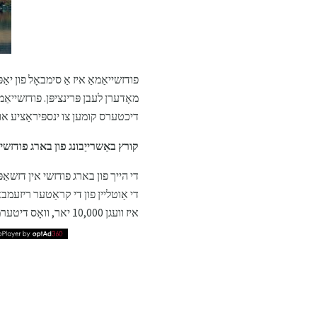
פודזשייאַמאַ איז אַ סימבאָל פון יא
מאָדערן לעבן פּרינציפּן. פודזשייאַמ
דיכטערס קומען צו ינספּיראַציע און 
קורץ באַשרייַבונג פון בארג פודזשי אי
די אַוטליין פון די קראַטער ריזעמבאַ
איז וועגן 10,000 יאר, וואָס דיטערמאַנז עס אין סטראָאַטאָוואָלקאַנאָעס.