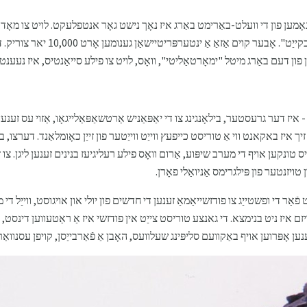
י נאָמען פון די וועלט-באַרימט באַרג איז נאָך נישט גאָר אנטפלעקט. לויט צו מאָד
ן פון דעם באַרג מיטל "ימאָרטאַליטי", וואָס, לויט צו פילע סייאַנטיס, איז נעע
- איז דער גרעסטער, בילאָנגינג צו די יאַפּאַניש אַרטשאַפּאַלייגאָו, אַזוי עס זע
 איז באקאנט ווי אַ טוריסט כייפעץ ווייַט ווייַטער פון זייַן כאָומלאַנד. דערצו,
יס טונקען אויף די מערב שיפּוע, אַרום וואָס פילע רעליגיעז בנינים זענען ליגן. צו ז
ויזנטער פון פּילגרימס אַניואַלי פאָרן.
אַר די ופשטייַג צו פודזשייאַמאַ זענען די חדשים פון יולי און אויגוסט, ווייַל די מנ
 איז ניט בנימצא. די גאנצע טוריסט צייַט אין פודזשי איז אַ ראַטעווען דינסט, 
קענען אָפּרוען אויף באַקוועם סליפּינג שעלוועס, האָבן אַ פֿאַרבייַסן, קויפן עסנוואַ