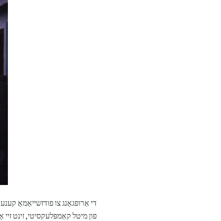
די אַרופגאַנג צו פודזשייאַמאַ קענען
פון מיטל קאַמפּלעקסיטי, זינט זיי אָנ