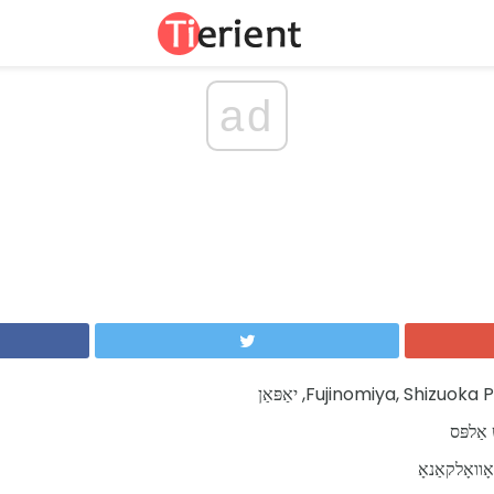
ad
 אַלפּס
ואָלקאַנאָ