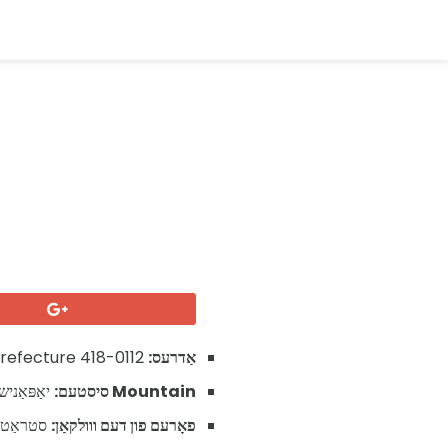
אַדרעס:
Fujinomiya, Shizuoka Prefecture 418-0112, יאַפּאַן
Mountain סיסטעם:
יאַפּאַניש
פאָרעם פון דעם ווולקאַן:
סטראַטאָו