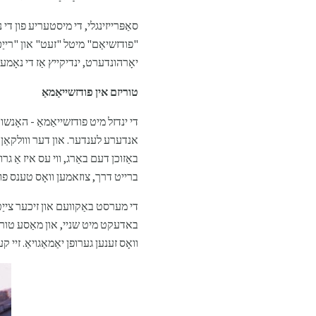
סאַפּרייזינגלי, די מיסטעריע פון ​​ד
יאָרהונדערט, ינדיקייץ אַז די נאָמע
טוריזם אין פודזשייאַמאַ
די ינדזל מיט פודזשייאַמאַ - האָנשו 
אנדערע לענדער. און דער ווולקאַן זיך
באַזוכן דעם באַרג, ווי עס איז אַ גרו
ברייט דרך, צוזאמען וואָס טענס פון ט
די מערסט באַקוועם און זיכער צייַט פֿ
באדעקט מיט שניי, און מאַסע טוריזם
וואָס זענען גערופן יאַמאַגויאַ. זיי 