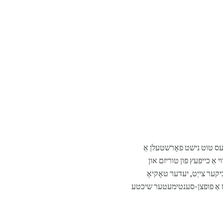
 עס טוט נישט פאָרשטעלן אַ
י אַ כייפעץ פון טוריזם און
יקער צייַט, יעדער טאָקיאָ
1707, די שטאָט איז געווען באדעקט מיט אַ פופצן-סענטימעטער שיכטע