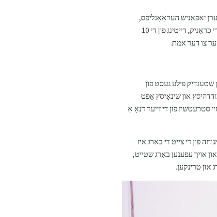
ערן יאַפּאַניש העראָאָגליפס,
"פודזשיאַם" מיטל "זעט" און "רייַכקייַט". אָבער קוים אַזאַ אַ ינטערפּריטיישאַן גענומען אָרט 10,000 יאר צוריק. די כראָניק, דייטינג פון די 10
נטער צו דער אמת.
נען שטענדיק פילע געסט פון
 בודדהיסץ און שינאָיסץ אָפט
יי סטרעטשיז פון די זייער דנאָ אַ
וחה פון די צייַט די באַרג איז
און אויך עפענען באַרג שטייט,
רג און טרינקען.