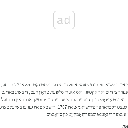
ad
ן די קשיא: איז פודזשיאַמאַ אַ אַקטיוו אָדער יקסטינקט ווולקאַן ? צום טאָג,
רד צו די שוואַך אַקטיוו, וואָס איז, די סליפּער. טראָץ דעם, די באַרג באדינט וו
איז באזוכט אַניואַלי דורך הונדערטער טויזנטער פון מענטשן. אבער אין דער זעלב
טוישעוו קען דער פאַקט אַז נאָך די לעצט ויסבראָך פון פודזשייאַמאַ, אין 
ז אונטער די נאָענט ופמערקזאַמקייַט פון סייאַנטיס.
צט?