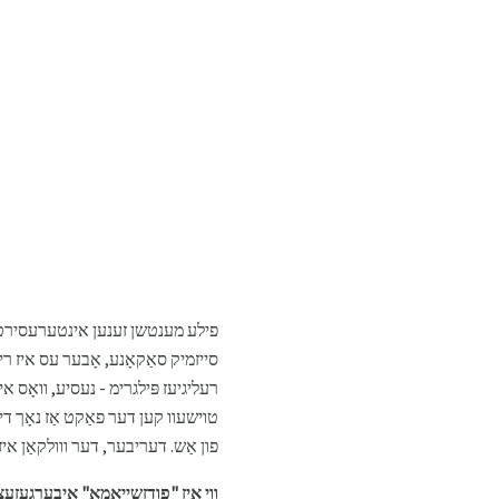
פילע מענטשן זענען אינטערעסירט אי
סייזמיק סאַקאָנע, אָבער עס איז ריפע
רעליגיעז פּילגרימ - נעסיע, וואָס 
פון ​​אַש. דעריבער, דער ווולקאַן אי
ווי איז "פודזשייאַמאַ" איבערגעזע