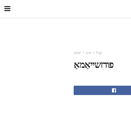
Fuji
אזיע
יאַפּאַן
פודזשייאַמאַ