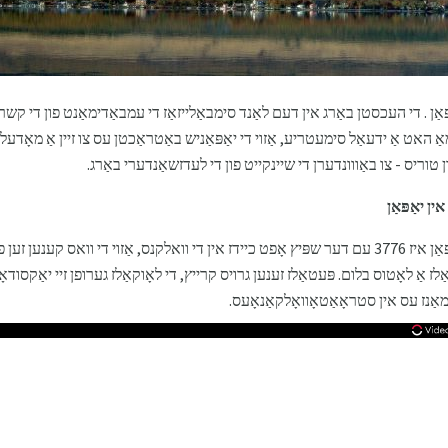
ַפּאַן . די העכסטן באַרג אין דעם לאַנד סימבאַלייזאַז די עמבאַדימאַנט פון די 
אַ האט אַ ידעאַל סימעטריע, אַזוי די יאַפּאַניש באַטראַכטן עס צו זיין אַ מאָדעל
טוריס - צו באַווונדערן די שיינקייט פון די לעדזשאַנדערי באַרג.
ן יאַפּאַן
די הייך פון בארג פודזשי אין דזשאַפּאַן איז 3776 עם דער שפּיץ אָפט כיידז אין די וואלקנס, אַזוי די ו
לז אַ לאָטוס בלום. פּעטאַלז זענען גרויס קרייץ, די לאָוקאַלז גערופן זיי יאַקסוד