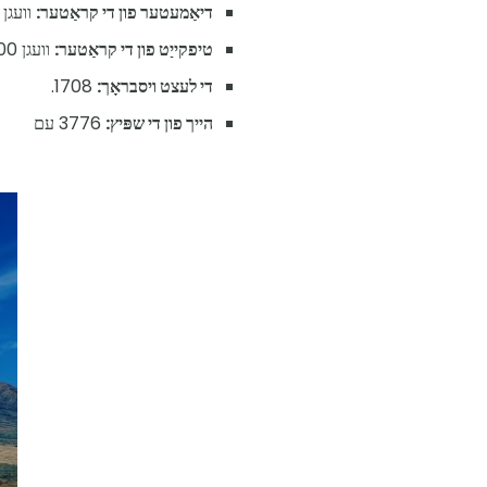
דיאַמעטער פון די קראַטער:
וועגן 500 עם
טיפקייַט פון די קראַטער:
וועגן 200 עם
די לעצט ויסבראָך:
1708.
הייך פון די שפּיץ:
3776 עם