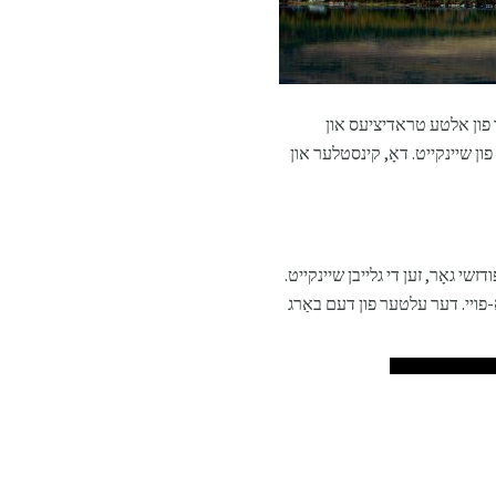
קשר פון אלטע טראדיציעס און
 פון שיינקייט. דאָ, קינסטלער און
ואס קענען זען פודזשי גאָר, זען די גלייבן שיינקייט.
אָ-פויי. דער עלטער פון דעם באַרג