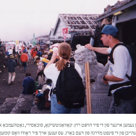
 נעמען איינער פון די פיר הויפּט רוץ: קאַוואַגוטשיקאָ, סובאַסירי, גאָטהעמבאַ און
הייבן פון די פינפט מדרגה פון דעם באַרג. עס זענען אויך פיר ראָודז וואָס קומען אין