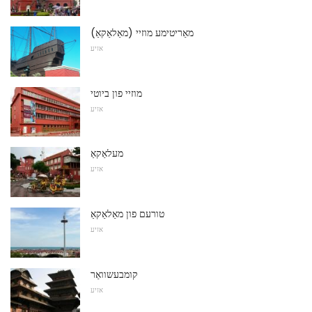
מאַריטימע מוזיי (מאַלאַקאַ)
אזיע
מוזיי פון ביוטי
אזיע
מעלאַקאַ
אזיע
טורעם פון מאַלאַקאַ
אזיע
קומבעשוואַר
אזיע