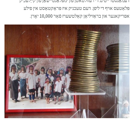
דעמאַנסטרייטינג די רעזולטאטן פון ימפּלאַנטיישאַן פון קייַלעכיק
פּלאַטעס אויף די ליפן. דעם טעכניק איז פּראַקטאַסט אין פילע
אפריקאנער און בראַזיליאַן קאַלטשערז פֿאַר 10,000 יאָרן.