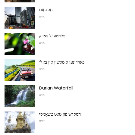
גאַנגנאַם
אזיע
פלאַטערל פּאַרק
אזיע
פאַרדינען אַ מאַשין אין באַלי
אזיע
Durian Waterfall
אזיע
המקדש פון טאַט טשאָמסי
אזיע