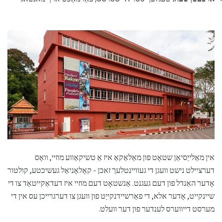
אין מאַלייַסיאַן שטאָט פון מאַלאַקאַ איז אַ טשיקאַווע מוזיי, וואָס
דערציילט נישט וועגן די געוויינטלעך זאכן - קאָלאָניאַל געשיכטע, קולטור
אָדער האַנדל פון דעם געגנט. אַנשטאָט דעם מוזיי איז דעדאַקייטאַד צו די
שיינקייט, אָדער אלא, די פאַרשיידנקייַט פון וועגן צו דערגרייכן עס אין די
מערסט דייווערס לענדער פון דער וועלט.