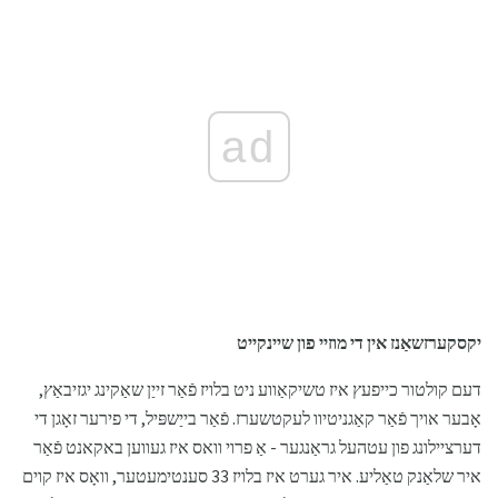
ad
יקסקערזשאַנז אין די מוזיי פון שיינקייט
דעם קולטור כייפעץ איז טשיקאַווע ניט בלויז פֿאַר זייַן שאַקינג יגזיבאַץ,
אָבער אויך פֿאַר קאַגניטיוו לעקטשערז. פֿאַר בייַשפּיל, די פירער זאָגן די
דערציילונג פון עטהעל גראַנגער - אַ פרוי וואס איז געווען באקאנט פֿאַר
איר שלאַנק טאַליע. איר גערט איז בלויז 33 סענטימעטער, וואָס איז קוים