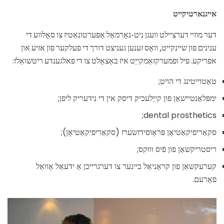
אייגנארטיקייט
דער מוזיי דערציילט וועגן ניט-נאָרמאַל אַפּערטונאַטיז צו סאָלווע די
ענינים פון שיינקייט, וואָס זענען געניצט דורך די פעלקער פון אזיע און
אפריקע. פיל ופמערקזאַמקייַט איז באַצאָלט צו די פאלגענדע ריטשואַלז:
טאַטוייטינג די הויט;
ימפּלאַנטיישאַן פון קייַלעכיק דיסק אין די נידעריק ליפן;
dental prosthetics;
סקאַריפיקאַטיאָן פּראָוסידזשערז (סקאַריפיקאַטיאָן);
ריסטריקשאַן פון פֿיס וווּקס;
קערעקשאַן פון קראַניאַל ביינער צו דערגרייכן אַ ידעאַל אָוואַל
פאָרעם.