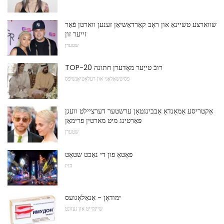
שווארצע טשיינאַ און ראָב קאַרדאַשיאַן זענען ווארטן פֿאַר
זייער זון
שטערן
TOP-20 רובֿ טייַער מאָדערן חתונה
פּסיטשאָלאָגי און רעלאַטיאָנשיפּס
אַקטריסע אַמאַנדאַ אַבבינגטאָן ערשטער דערציילט וועגן
פּאַרטינג מיט מארטין פרימאַן
שטערן
פאָטאָ פון די נאַכט שטאָט
הויז
ימודאָן - אַנאַלאָגועס
שיינקייט און געזונט