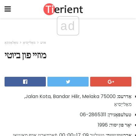
ad
אזיע
מאַלייַסיאַ
מאַלאַקקאַ
מוזיי פון ביוטי
אַדרעס:
Jalan Kota, Bandar Hilir, Melaka 75000,
מאַלייַסיאַ
טעלעפאָנירן:
06-2865311
יאָר פון יסוד:
1996
ארבעטן שעה:
טעגלעך 09: 00-17: 00, פֿאַרמאַכט אויף מאנטאג