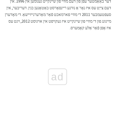
דער באַאַמטער עפן פון דעם מוזיי פון שיינקייט גענומען אין 1996. אין
דעם צייַט עס איז נאָר אַ נודנע ריינפאָרסט באַטאָנען בנין. דעריבער, אין
סעפטעמבער 2011 די מוזיי פארמאכט פֿאַר מאַדערנייזיישאַ. די מאָדערן
מיינונג פון די מוזיי פון שיינקייט איז געקויפט אין אויגוסט 2012, זינט עס
איז אָפן פֿאַר אַלע קאָמערס.
ad