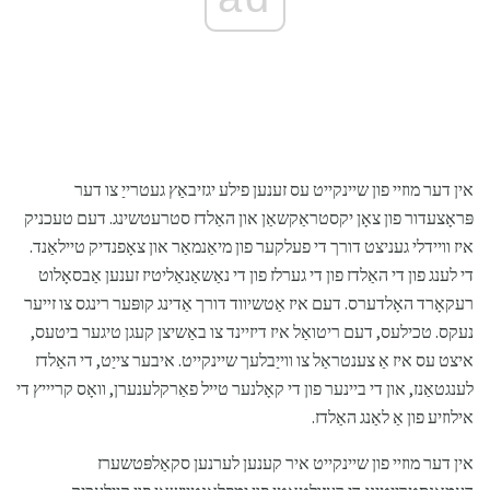
אין דער מוזיי פון שיינקייט עס זענען פילע יגזיבאַץ געטרייַ צו דער
פּראָצעדור פון צאָן יקסטראַקשאַן און האַלדז סטרעטשינג. דעם טעכניק
איז וויידלי געניצט דורך די פעלקער פון מיאַנמאַר און צאָפנדיק טיילאַנד.
די לענג פון די האַלדז פון די גערלז פון די נאַשאַנאַליטיז זענען אַבסאָלוט
רעקאָרד האָלדערס. דעם איז אַטשיווד דורך אַדינג קופּער רינגס צו זייער
נעקס. טכילעס, דעם ריטואַל איז דיזיינד צו באַשיצן קעגן טיגער ביטעס,
איצט עס איז אַ צענטראַל צו ווייַבלעך שיינקייט. איבער צייַט, די האַלדז
לענגטאַנז, און די ביינער פון די קאָלנער טייל פאַרקלענערן, וואָס קריייץ די
אילוזיע פון ​​אַ לאַנג האַלדז.
אין דער מוזיי פון שיינקייט איר קענען לערנען סקאַלפּטשערז