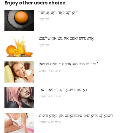
Enjoy other users choice:
יי יאָוקס פֿאַר וואָג אָנווער
טויגיקייַט
אָראַנדזש זאַפט איז גוט און שלעכט
טויגיקייַט
טידעס מיט מענאַפּאַוז - וואָס צו טאָן?
שיינקייט און געזונט
ראָזעווע שטאַרקעכץ פֿאַר האָר
שיינקייט און געזונט
דיסבאַקטעריאָוסיס סימפּטאָמס און באַהאַנדלונג
שיינקייט און געזונט