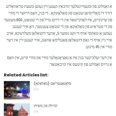
א זאַמלונג פון ומגעוויינטלעך יגזיבאַץ קענען זיין געזען בשעת טראַוואַלינג
דורך די מאַלייַסיאַן שטאָט פון מאַלאַקקאַ . די בנין, וואָס הייזער די מוזיי
פון שיינקייט, איז לאָוקייטאַד אין די דרום טייל פון די שטאָט, 800 מעטער
פון די סטראַיט פון מאַלאַקאַ. פון די שטאָט צענטער, דאָ איר קענען
נעמען אַ טאַקסי אויף די וועג נומער 5, אָדער דזשאַלאַן מעלדעקאַ. אויב
איר גיין אויף די גאַס דזשאַלאַן פּאַנגלימאַ אַוואַנג, איר קענען זיין אין דער
מוזיי אין 45 מינוט.
אין דער זעלביקער בנין איז אַ נאַציאָנאַלער מוזיי און מוזיי קייט, אין וואָס
אַ גרויס זאַמלונג פון קיטעס איז יגזיבאַטאַד.
Related Articles list:
פּלאַנאַטעריאַם (מאַלאַקאַ)
אזיע
קהילה פון משיחן
אזיע