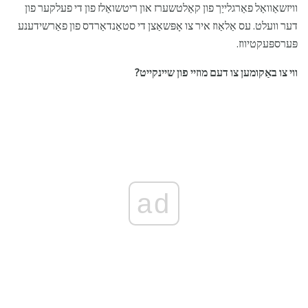
וויזשאַוואַל פאַרגלייַך פון קאַלטשערז און ריטשואַלז פון די פעלקער פון
דער וועלט. עס אַלאַוז איר צו אָפּשאַצן די סטאַנדאַרדס פון פאַרשידענע
פּערספּעקטיווז.
ווי צו באַקומען צו דעם מוזיי פון שיינקייט?
ad