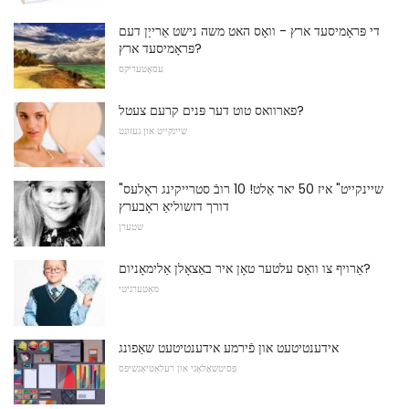
די פּראָמיסעד ארץ - וואָס האט משה נישט אַרייַן דעם
פּראָמיסעד ארץ?
עסאָטעריקס
פארוואס טוט דער פּנים קרעם צעטל?
שיינקייט און געזונט
"שיינקייט" איז 50 יאר אַלט! 10 רובֿ סטרייקינג ראָלעס
דורך דזשוליאַ ראָבערץ
שטערן
אַרויף צו וואָס עלטער טאָן איר באַצאָלן אַלימאָניום?
מאַטערניטי
אידענטיטעט און פֿירמע אידענטיטעט שאַפונג
פּסיטשאָלאָגי און רעלאַטיאָנשיפּס