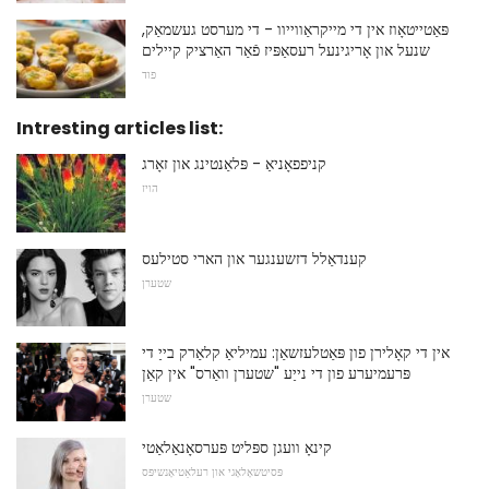
פּאַטייטאָוז אין די מייקראַווייוו - די מערסט געשמאַק,
שנעל און אָריגינעל רעסאַפּיז פֿאַר האַרציק קיילים
פוד
Intresting articles list:
קניפפאָניאַ - פּלאַנטינג און זאָרג
הויז
קענדאַלל דזשענגער און הארי סטילעס
שטערן
אין די קאָלירן פון פּאַטלעזשאַן: עמיליאַ קלאַרק בייַ די
פּרעמיערע פון ​​די נייַע "שטערן וואַרס" אין קאַן
שטערן
קינאָ וועגן ספּליט פּערסאָנאַלאַטי
פּסיטשאָלאָגי און רעלאַטיאָנשיפּס