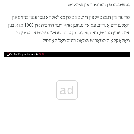
געשיכטע פון ​​דער מוזיי פון שיינקייט
פריער אין דעם טייל פון די שטאָט פון מאַלאַקקאַ עס זענען בנינים פון
האָלענדיש אָנהייב. עס איז געווען אויף זייער חורבות אין 1960 אַז אַ בנין
איז געווען געבויט, וואָס איז געווען ערידזשנאַלי געניצט צו נעמען די
מאַלאַקקאַ היסטאָריש שטאָט מוניסיפּאַל קאָונסיל.
ad