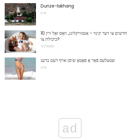
Dunze-lakhang
אזיע
10 חדשים צו דער קינד - אַנטוויקלונג, וואָס זאָל זיין
ביכולת צו?
מאַטערניטי
שטעלעס פֿאַר אַ פאָטאָ שיסן אויף דעם ברעג
שניט
ad