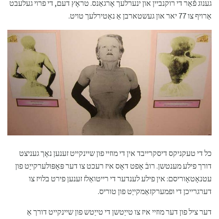
גענוג פֿאַר די רוקנביין און ינערלעך אָרגאַנס. טראָץ דעם, די פרוי געלעבט
אַרויף צו 77 יאר און געשטארבן אַ נאַטירלעך טויט.
כל די טעקניקס דיסקרייבד אין די מוזיי פון שיינקייט זענען נאָך געניצט
דורך פילע מענטשן. רובֿ אָפט דאָס איז רעכט צו דער פּאָפּולערקייַט פון
עטנאָטאָוריסם: אין פילע לענדער די רייטואַלז זענען פירט בלויז צו
דערגרייכן די ופמערקזאַמקייַט פון טוריס.
דער ציל פון דער מוזיי איז צו טייַטשן די טייַטש פון שיינקייט דורך אַ