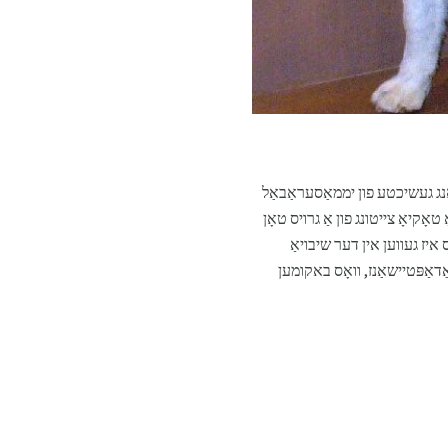
ַנג געשיכטע פון ​​יממאַסעראַבאַל
י הונט. די געשיכטע מיט האַטשיקאָ איז געווען וויידספּרעד נאָך די ויסגאַבע אין 1932 אין אַ טאָקיאָ צייטונג פון אַ גרויס טאָן
 איז געווען אין דער שיבויאַ
דאַפּטיישאַנז, וואָס באקומען