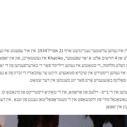
די סטאַטוע פון ​​כאַטיקאָ פון בראָנדז איז געווען ערשטער געגרינ
האַטיקאָ. ער איז געווען 11 יאָר אַלט און 4 חדשים אַלט. א יאָר שפּע
ועלט מלחמה, די סטאַטוע איז געווען ריליימד פֿאַר די באדערפענישן פון די יאַפּ
ער מאָנומענט איז געווען ריסטירט אין שיבויאַ סטאנציע. הייַנט ער עמבאַדיז די זכּרון פון אַ ג
 פאָלקס באַגעגעניש אָרט פֿאַר יונג מענטשן אין דער שטאָט.
Hati טייל מקבר געווען אין די בייס - וילעם פון אַויאַמאַ, אין די טאָקיאָ דיסטריקט פון מינאַטאָ
 אין יאַפּאַן.