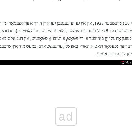
האַטשיקאָ ס הונט איז געבוירן אויף 10 נאוועמבער 1923, און איז געווען געגעבן געווארן דורך א
געהייסן Hidesaburo Ueno. ער איז געווען דער 8 ליבלינג פון די באַזיצער, אַזוי ער איז גערופן הא
 געזען אַוועק זייַן באַזיצער צו די שטאָט, צו שיבויאַ סטאַנציע, און דעמאָלט באג
 נאָכמיטאָג. אין מיטן מאי 1925 דער פּראָפעסאָר האט אַ האַרץ באַפאַלן, ער געשטארבן כּמעט מיד אין 
מען צו דער סטאַנציע.
ad