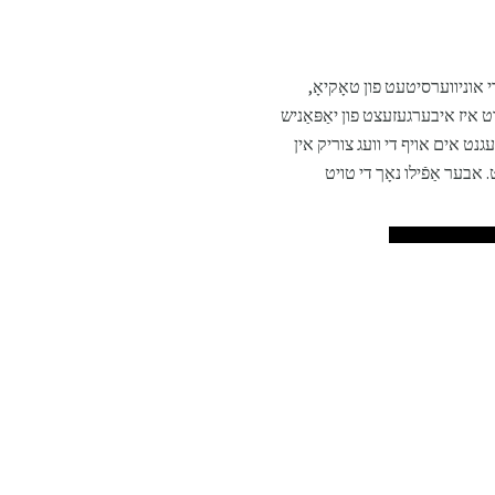
ַ פּראָפעסאָר אין די אוניווערסיטעט פון טאָקיאָ,
ַטיקאָ (דעם וואָרט איז איבערגעזעצט פון יאַפּאַניש
עגנט אים אויף די וועג צוריק אין
אַרבעט. אבער אַפֿילו נאָך די טויט