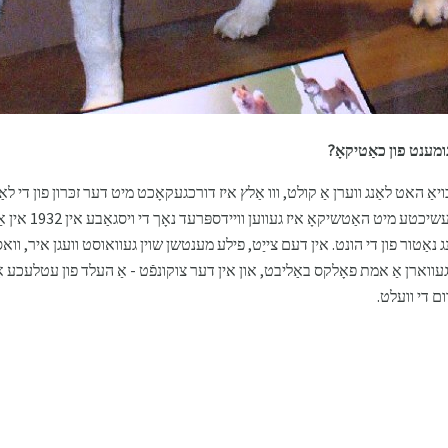
נומענט פון כאַטיקאָ?
יאַ האט לאַנג ווערן אַ קולט, ווו אַלץ איז דורכגעקאָכט מיט דער זכּרון פון די לא
איבערגעגעבנקייט צו ד
ג נאַטור פון די הונט. אין דעם צייַט, פילע מענטשן שוין געוואוסט וועגן איר, וואס
 געווארן אַ אמת פאָלקס באַליבט, און אין דער צוקונפֿט - אַ העלד פון עטלעכע אַ
ם די וועלט.