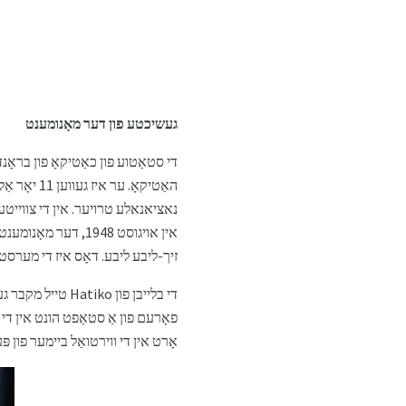
געשיכטע פון ​​דער מאָנומענט
נאציאנאלע טרויער. אין די צווייטע ו
אין אויגוסט 1948, ד
זיך-ליבע ליבע. דאָס איז די מערסט
די בלייבן פון ko
אָרט אין די ווירטואַל ביימער פון פּעץ