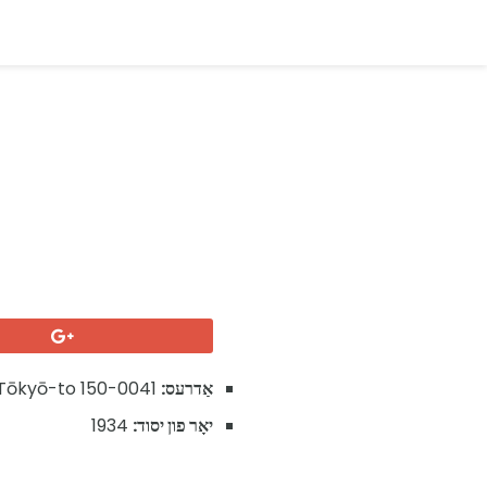
אַדרעס:
Inokashira Dori Shibuya-ku, Tōkyō-to 150-0041, יאַפּאַן
יאָר פון יסוד:
1934