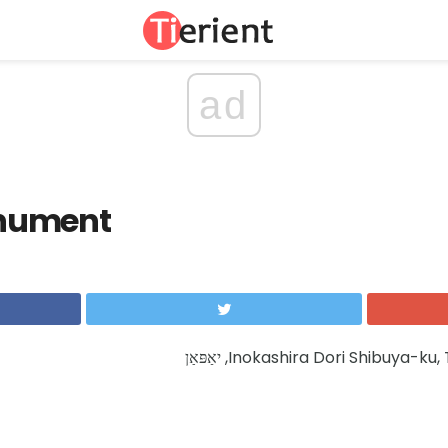
ad
nument