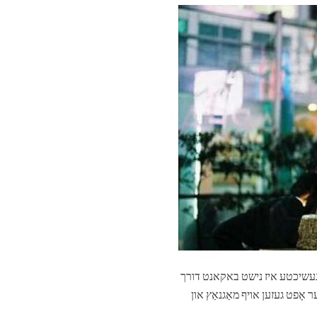
 געשיכטע איז נישט באקאנט דורך
ער אָפט געזען אויף מאַגנאַץ און