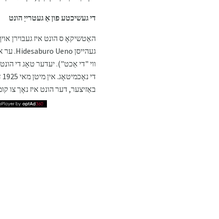
די געשיכטע פון ​​אַ געטרייַ הונט
ווי "די אַכט"). יעדער טאָג די הונט
די
באַזיצער, דער הונט איז נאָך צו קו