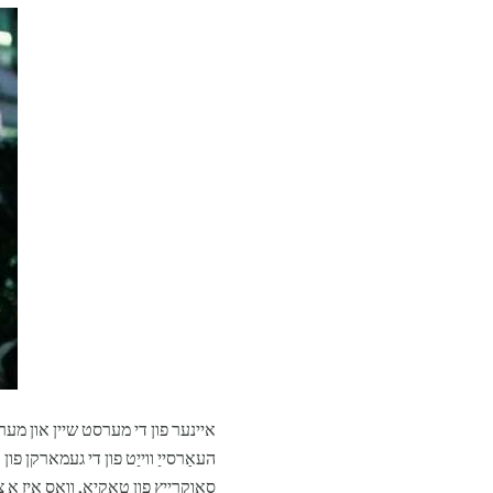
איינער פון די מערסט שיין און מע
העאַרסייַ ווייַט פון די געמארקן פון
סאָוקרייץ פון טאָקיאָ, וואָס איז אַ