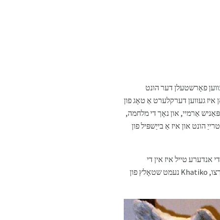
דעט אויף 21 אפריל 1934. אין איר עפענונג איז געווען פאָרשטעלן דער הונט
טער, Khatiko איז געשטארבן, און אין יאַפּאַן איז געווען דערקלערט אַ טאָג פון
אַניש אַרמיי, און נאָך די מלחמה,
עטרייַ הונט און איז אַ בייַשפּיל פון
 קו. די אנדערע טייל איז אין די
פאָרעם פון אַ סטאַפט הונט אין די נאַשאַנאַל מוזיי פון וויסנשאַפֿט אין די מעטראָפּאָליטאַן געגנט פון וענאָ . אין דערצו, Khatiko נעמט שטאָלץ פון