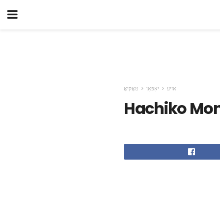
אזיע
יאַפּאַן
טאָקיאָ
Hachiko Mo