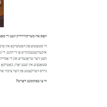
וואָס איז מערקווירדיק וועגן די מאָ
די סטאַטוע פון ​​האַטשיקאָ אין שיבו
וועגן דער טראַגעדיע און די אַמייזינ
סטאַנציע אין יענע יאָרן. כאַטיקאָ
גרויס דערקענונג פון דער ציבור אַרו
ווי צו באַקומען דאָרט?