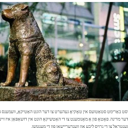
רסט באַרימט סטאַטועס אין טאָקיאָ געהערט צו דער הונט האַטיקאָ, וועמענס
 דער מדינה. פאָטאָ פון אַ מאָנומענט צו די האַטשיקאָ הונט אין דזשאַפּאַן איז זיי
 צענטראַל צו די גרויס ליבע און ווענדעריישאַן פון די מענטשן.