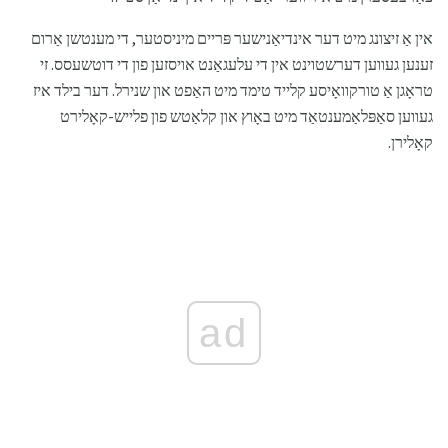
אין אַ זיצונג מיט דער אינדיאַנישער פּריים מיניסטער, די מענטשן אַרום
זענען געווען דערשטוינט אין די עלעגאַנט אויסזען פון די דוטשעסס. זי
טראָגן אַ טורקוואָיסע קלייד טימד מיט האַפט און שנירל. דער בילד איז
געווען סאַפּלאַמענטאַד מיט באָוץ און קלאַטש פון פלייש-קאָלירט
קאָלירן.
ad