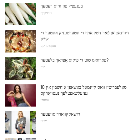
בענעפיץ פון ווייַס רעטעך
טויגיקייַט
דיווינאַטיאָן פֿאַר ניטל אויף די ונטערטעניק אונטער די
קישן
עסאָטעריקס
פארוואס טוט די פיקוס אָפּדאַך בלעטער?
הויז
10 סאַלעבריטיז וואס קיינמאָל באשאפן אַ חשבון אין
געזעלשאַפטלעך נעטוואָרקס
שטערן
דזשאַקקוואַרד סוועטער
שניט