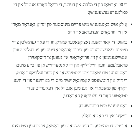
די 90 יאָרטאָג פון די מלכּה. אין דערצו, די רויאַל פּאָרע אנטייל אין די
פאלגענדע געשעענישן:
אַ לאָנטש באַגעגעניש מיט פּריים מיניסטער פון ינדיאַ נאַנדאַר מאָדי
אין זיין וווינאָרט העדעראַבאַד הויז;
באַזוכן די קאַזיראַנגאַ נאַציאָנאַלער פּאַרק, ווו די פּאָר געהאלטן צוויי
מיטינגז. פארשטייערס פון ציבור אָרגאַניזאַציעס פון ניו דעלהי האבן
אנטיילגענומען אין זיי. פּרייאָראַטי איז געווען צו דיסקוטירן
פראבלעמען וועגן וויילדלייף און די קאַנסערוויישאַן פון כייַע מינים
וואָס זענען טרעטאַנד מיט יקסטינגשאַן. אין דער זעלביקער אָרט,
די דוק און דוטשעסס קאַמיונאַקייטיד מיט די באוווינער פון די היגע
דאָרף פון פּאַנבאַרי און גענומען אָנטייל אין דעקערייטינג די
סטאַטוע פֿאַר די עלעפאַנץ פּאַראַדע;
באַגעגעניש מיט ריינדזשערז;
כייקינג אין די פּאַטאָ וואַלי;
אַ וויזיט צו טהימפו, די הויפּטשטאָט פון באַטאַן, צו טרעפן מיט היגע