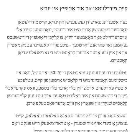
קייט מידדלעטאָן און איר אַוטפיץ אין ינדיאַ
בעת אַטענדינג פאַרשידן געשעענישן אין ינדיאַ, קייט מידדלעטאָן
סאַפּרייזד די מענטשן אַרום מיט איר דרעסיז, וואָס זענען קערפאַלי
אויסדערוויילט פֿאַר באַאַמטער וויזיץ. צו קלייַבן די אַוטפיץ די דוטשעסס
געקומען גאָר פאַראַנטוואָרטלעך - פילע פון ​​זיי קאַנטיינד עטניק מאָטיוון
און אין איין וועג אָדער אנדערן קראָסט מיט די נאציאנאלע ינדיאַן
קאָסטיום.
עטלעכע דרעסיז זענען געמאכט אין די 60-70-יאָר סטיל, וואָס איז
בישליימעס קאַמביינד מיט די קלאַסיש אויסזען פון קייט. עטלעכע
אַוטפיץ פארקערט אויס צו זייַן בלוי אָדער בלוי בלומען, וואָס ינקרעדאַבלי
גיין צו די דוטשעסס און איר באַליבט טאָנעס. אויך עס זענען קליידער פון
קלאַסיש שנייַדן אין שוואַרץ און ווייַס אָדער פּאַסטעל פארבן.
בעשאַס אַ באַזוכן צו די קינדער 'ס פאָנאַ סאַלאַאַם באַאַלאַק, קייט
געצויגן אַ בינדי אויף איר שטערן - אַ טראדיציאנעלן רויט פּונקט וואָס
פֿאַרבעסערן מיט איר ווערייאַטיד קלייד אין ינדיאַן סטיל.