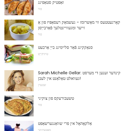
זאַפטיק סטאַפינג
פוד
קאָרגעטטעס ווי מאַשרומז - געשמאַק רעסאַפּיז פון אַ
זייער ומגעוויינטלעך פֿאַרבייַסן
פוד
סנאַקקינג פֿאַר סליימינג בייַ אַרבעט
טויגיקייַט
Sarah Michelle Gellar: קינדער זענען די מערסט
געוואלט טאַלאַנט אין לעבן!
שטערן
טשעבורעקס פון צוקיני
פוד
אַלקאָהאָל אין פרי שוואַנגערשאַפט
מאַטערניטי