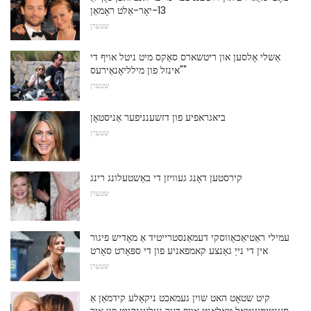
13-יאָר-אַלט ראָמאַן
שטערן
אַשלי אָלסען און ריטשארס סאַקס מיט ניטל אויף די
"אינזל פון מילליאָנאַירעס"
שטערן
ביאגראפיע פון ​​דזשענניפער אַניסטאָן
שטערן
קירסטען דאָנג געוויזן די באַשטעלונג רינג
שטערן
עמילי ראַטיאַכאָווסקי דעמאַנסטרייטיד אַ מאָדיש פיגור
אין די נייַ גאַנצע קאמפאניע פון ​​די ספּאָרט סאָרט
שטערן
קיט שטאָט האט שוין געמאכט ניקאָלע קידמאַן אַ