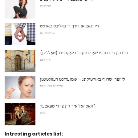
טויגיקייַט
דיווינאַטיאָן דורך די באַליבט טאַראָט
עסאָטעריקס
הויז פון די ברודערשאַפט פון די בלאַקכעדז (טאַללינן)
אייראָפּע
לייזער-שרויף באַזייַטיקונג - אומגעריכט רעזולטאַטן
שיינקייט און געזונט
וואָס זאָל איך גיין צו די טעאַטער?
שניט
Intresting articles list: