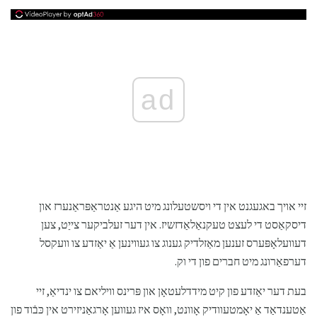
ad
זיי אויך באגעגנט אין די ויסשטעלונג מיט היגע אַנטראַפּראַנערז און
דיסקאַסט די לעצט טעקנאַלאַדזשיז. אין דער זעלביקער צייַט, צען
דעוועלאָפּערס זענען מאַזלדיק גענוג צו געווינען אַ יאַזדע צו וועקסל
דערפאַרונג מיט חברים פון די וק.
בעת דער יאַזדע פון ​​קיט מידדלעטאָן און פּרינס וויליאם צו ינדיאַ, זיי
אַטענדאַד אַ יאָמטעוודיק אָוונט, וואָס איז געווען אָרגאַניזירט אין כּבֿוד פון