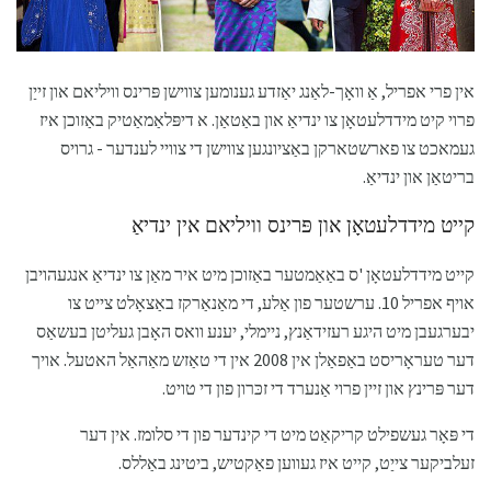
אין פרי אפריל, אַ וואָך-לאַנג יאַזדע גענומען צווישן פּרינס וויליאם און זייַן
פרוי קיט מידדלעטאָן צו ינדיאַ און באַטאַן. א דיפּלאַמאַטיק באַזוכן איז
געמאכט צו פארשטארקן באַציונגען צווישן די צוויי לענדער - גרויס
בריטאַן און ינדיאַ.
קייט מידדלעטאָן און פּרינס וויליאם אין ינדיאַ
קייט מידדלעטאָן 'ס באַאַמטער באַזוכן מיט איר מאַן צו ינדיאַ אנגעהויבן
אויף אפריל 10. ערשטער פון אַלע, די מאַנאַרקז באַצאָלט צייט צו
יבערגעבן מיט היגע רעזידאַנץ, ניימלי, יענע וואס האָבן געליטן בעשאַס
דער טעראָריסט באַפאַלן אין 2008 אין די טאַזש מאַהאַל האטעל. אויך
דער פּרינץ און זיין פרוי אַנערד די זכּרון פון די טויט.
די פּאָר געשפילט קריקאַט מיט די קינדער פון די סלומז. אין דער
זעלביקער צייַט, קייט איז געווען פאַקטיש, ביטינג באַללס.