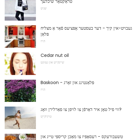
טראַקטאָר שיכלעך
שניט
געבויט-אין קיך - דער בעסטער אָפּציעס פֿאַר אַ מצליח
פּלאַן
הויז
Cedar nut oil
שיינקייט און געזונט
Baskoon - פּלאַנטינג און זאָרג
הויז
ווי פיל טאָן איר דאַרפֿן צו לויפן צו פאַרלירן וואָג?
טויגיקייַט
טשעבורעקס - רעסאַפּיז צו מאַכן קריספּי טייג און