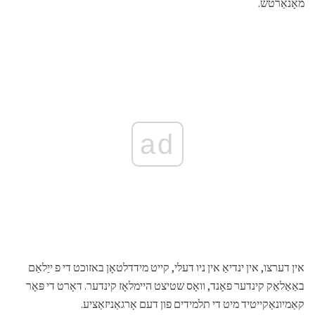
מאָנאַרטש.
ad
אין דערצו, אין ינדיאַ אין ניו דעלי, קייט מידדלטאָן באזוכט די פ ייַלאַם
באַאַלאַק קינדער פאָנד, וואָס שטיצט היימלאָז קינדער. דאָרט די פּאָר
קאַמיונאַקייטיד מיט די תלמידים פון דעם אָרגאַניזאַציע.