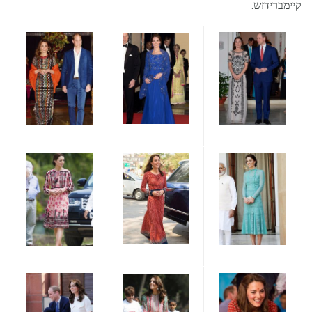
קיימברידזש.