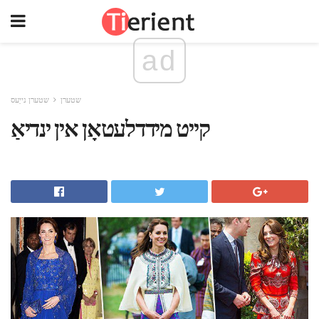
ad
שטערן
שטערן נייַעס
קייט מידדלעטאָן אין ינדיאַ