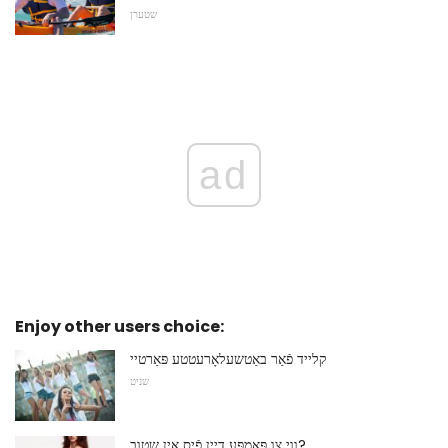
שטערן
ad
Enjoy other users choice:
קלייד פֿאַר באַטשעלאָרעטטע פּאַרטיי
שניט
ווי צו פּאָמפּע דיין פֿיס אין שטוב?