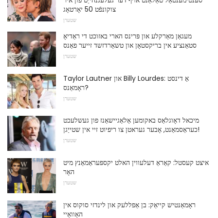
סענטימענטאַל טאַלאַנט אויף דער געלעגנהייַט פון איר
צוקונפֿט 50 יאָרטאָג
שטערן
מעגאַן מאַרקלע און פּרינס הארי באזוכט די ראַדיאָ
סטאַנציע אין בריקסטאָן און טשאַרדזשד זייער פאַנס
שטערן
Taylor Lautner און Billy Lourdes: אַ דינסט
ראָמאַנס?
שטערן
מיכאל דאָוגלאַס באקומען אַלאַגיישאַנז פון געשלעכט
כעראַסמאַנט, אָבער געראטן צו ריפיוט זיי אין שטייַגן!
שטערן
איצט קעסטל: קאַראַ דעלעווין האלט יקספּעראַמאַנץ מיט
האָר
שטערן
ראָמאַנטיש קייאַק: בן אַפללעק און לינדזי סוקוס אין
האַוואַיי