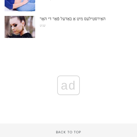
האַירסטילעס מיט אַ באַדעל פֿאַר די האָר
שניט
ad
BACK TO TOP