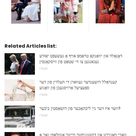
Related Articles list:
דאָנאַלד און יוואַנקאַ טראַמפּ אויף אַ געשעפט יאַזדע
געגאנגען צו די שטאַט פון וויסקאָנסין
שטערן
קענדאַלל דזשענדער געווארן די העלדין פון דער
ספּעציעל אַרויסגעבן פון וואָגוע
שטערן
ווער איז דער נייַ ליבהאָבער פון דזשאַסטין ביבער?
שטערן
טאָבי מאַגוירע און דזשענניפער מייער אנטלאפן נאָך אַ