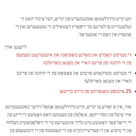
ווען קייט מידדלעטאָן אומגעקערט פון ינדיאַ, דער ציבור האט די
געלעגנהייט צו לערנען סך ריפּאָרץ דעטאַילינג די געשעענישן און די
אַוטפיץ אין וואָס זיי אַטענדאַד.
לייענען אויך
די מערסט קאָמיש און מאָדנע מאָומאַנץ און אינטערנעט מעמעס
פון די חתונה פון פּרינס הארי און מעגאַן מאַרקלע!
די מערסט טשיקאַווע פרטים און פאָטאָס פון די חתונה פון פּרינס
הארי און מעגאַן מאַרקלע!
25 צוקונפֿט מאַנאַרקס פון גרויס בריטאַן
אזוי, אין אַ יאַזדע צו ינדיאַ, קייט מידדלעטאָן אַמאָל ווידער באשטעטיקט
איר טיטל פון נוסח ייקאַן. א פּלאַץ פון מענטשן וואס וואָטשט די רייזע פון ​​
די רויאַל פּאָר וואָטשט מיט גלייַך אינטערעס ביי די דיפּלאַמאַטיק הצלחה
פון די מיסיע און די פאַרשיידנקייַט פון די קאַסטומז פון די דוטשעסס פון